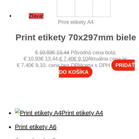
Zľava!
Print etikety A4
Print etikety 70x297mm biele
€
10,93
€
13,44
Pôvodná cena bola:
€ 10,93€ 13,44.
€
7,40
€
9,10
Aktuálna cena je:
€ 7,40€ 9,10.
cena bez DPH
cena s DPH
PRIDAŤ
DO KOŠÍKA
Print etikety A4
Print etikety A6