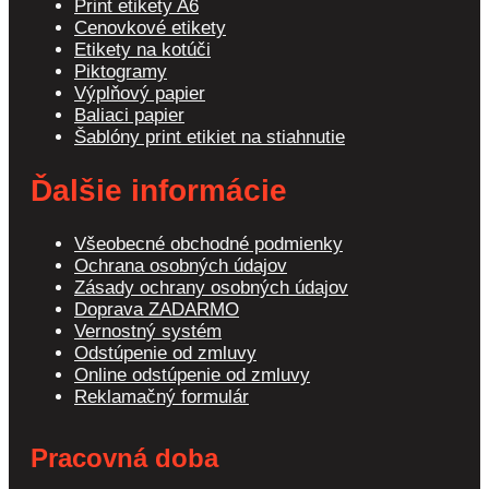
Print etikety A6
Cenovkové etikety
Etikety na kotúči
Piktogramy
Výplňový papier
Baliaci papier
Šablóny print etikiet na stiahnutie
Ďalšie informácie
Všeobecné obchodné podmienky
Ochrana osobných údajov
Zásady ochrany osobných údajov
Doprava ZADARMO
Vernostný systém
Odstúpenie od zmluvy
Online odstúpenie od zmluvy
Reklamačný formulár
Pracovná doba