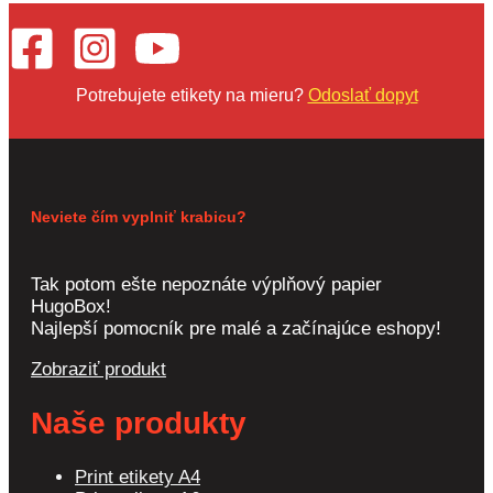
Potrebujete etikety na mieru?
Odoslať dopyt
Neviete čím vyplniť krabicu?
Tak potom ešte nepoznáte výplňový papier
HugoBox!
Najlepší pomocník pre malé a začínajúce eshopy!
Zobraziť produkt
Naše produkty
Print etikety A4