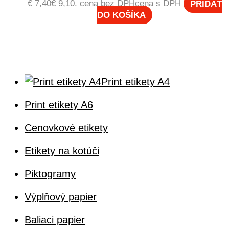
€ 7,40€ 9,10.
cena bez DPH
cena s DPH
PRIDAŤ
DO KOŠÍKA
Print etikety A4
Print etikety A6
Cenovkové etikety
Etikety na kotúči
Piktogramy
Výplňový papier
Baliaci papier