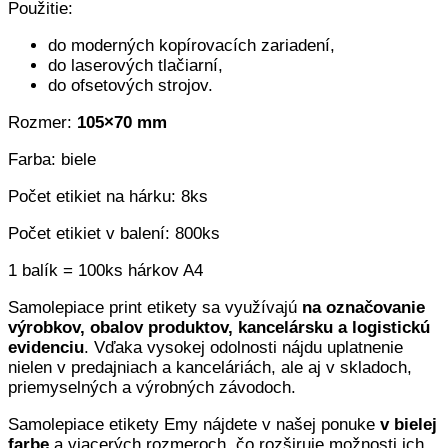
Použitie:
do moderných kopírovacích zariadení,
do laserových tlačiarní,
do ofsetových strojov.
Rozmer:
105×70 mm
Farba: biele
Počet etikiet na hárku: 8ks
Počet etikiet v balení: 800ks
1 balík = 100ks hárkov A4
Samolepiace print etikety sa využívajú
na označovanie
výrobkov, obalov produktov, kancelársku a logistickú
evidenciu
. Vďaka vysokej odolnosti nájdu uplatnenie
nielen v predajniach a kanceláriách, ale aj v skladoch,
priemyselných a výrobných závodoch.
Samolepiace etikety Emy nájdete v našej ponuke
v bielej
farbe
a viacerých rozmeroch, čo rozširuje možnosti ich