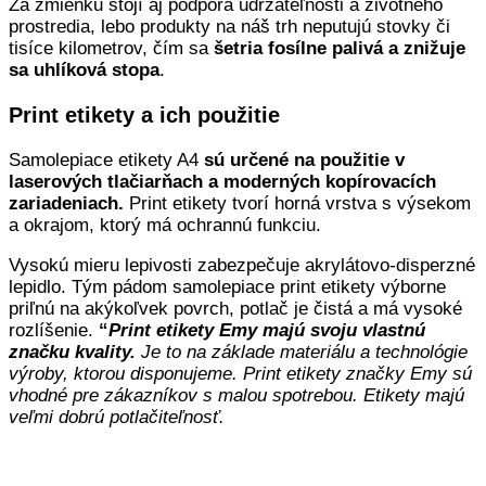
Za zmienku stojí aj podpora udržateľnosti a životného
prostredia, lebo produkty na náš trh neputujú stovky či
tisíce kilometrov, čím sa
šetria fosílne palivá a znižuje
sa uhlíková stopa
.
Print etikety a ich použitie
Samolepiace etikety A4
sú určené na použitie v
laserových tlačiarňach a moderných kopírovacích
zariadeniach.
Print etikety tvorí horná vrstva s výsekom
a okrajom, ktorý má ochrannú funkciu.
Vysokú mieru lepivosti zabezpečuje akrylátovo-disperzné
lepidlo. Tým pádom samolepiace print etikety výborne
priľnú na akýkoľvek povrch, potlač je čistá a má vysoké
rozlíšenie.
“
Print etikety Emy majú svoju vlastnú
značku kvality.
Je to na základe materiálu a technológie
výroby, ktorou disponujeme. Print etikety značky Emy sú
vhodné pre zákazníkov s malou spotrebou. Etikety majú
veľmi dobrú potlačiteľnosť.