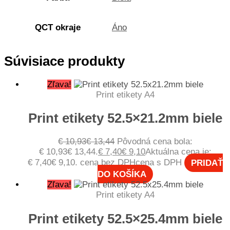
QCT okraje
Áno
Súvisiace produkty
Zľava!
Print etikety A4
Print etikety 52.5×21.2mm biele
€
10,93
€
13,44
Pôvodná cena bola:
€ 10,93€ 13,44.
€
7,40
€
9,10
Aktuálna cena je:
€ 7,40€ 9,10.
cena bez DPH
cena s DPH
PRIDAŤ
DO KOŠÍKA
Zľava!
Print etikety A4
Print etikety 52.5×25.4mm biele