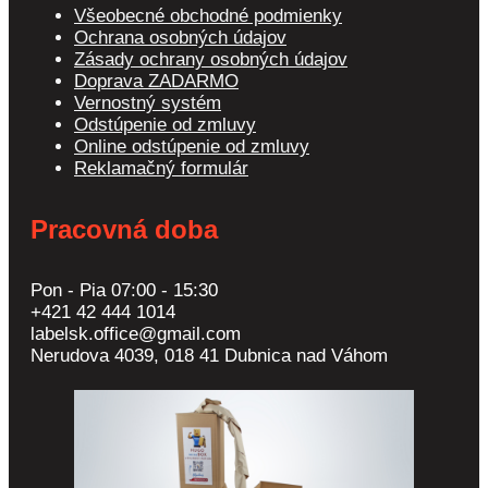
Všeobecné obchodné podmienky
Ochrana osobných údajov
Zásady ochrany osobných údajov
Doprava ZADARMO
Vernostný systém
Odstúpenie od zmluvy
Online odstúpenie od zmluvy
Reklamačný formulár
Pracovná doba
Pon - Pia 07:00 - 15:30
+421 42 444 1014
labelsk.office@gmail.com
Nerudova 4039, 018 41 Dubnica nad Váhom