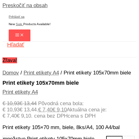
Preskočiť na obsah
Prihlásiť sa
New
Sale
Products Available!
Hľadať
Zľava!
Domov
/
Print etikety A4
/ Print etikety 105x70mm biele
Print etikety 105x70mm biele
Print etikety A4
€
10,93
€
13,44
Pôvodná cena bola:
€ 10,93€ 13,44.
€
7,40
€
9,10
Aktuálna cena je:
€ 7,40€ 9,10.
cena bez DPH
cena s DPH
Print etikety 105×70 mm, biele, 8ks/A4, 100 A4/bal
množstvo Print etikety 105x70mm biele