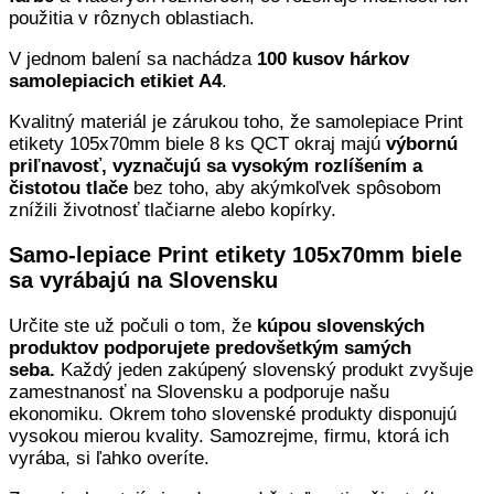
použitia v rôznych oblastiach.
V jednom balení sa nachádza
100 kusov hárkov
samolepiacich etikiet A4
.
Kvalitný materiál je zárukou toho, že samolepiace Print
etikety 105x70mm biele 8 ks QCT okraj majú
výbornú
priľnavosť, vyznačujú sa vysokým rozlíšením a
čistotou tlače
bez toho, aby akýmkoľvek spôsobom
znížili životnosť tlačiarne alebo kopírky.
Samo-lepiace Print etikety 105x70mm biele
sa vyrábajú na Slovensku
Určite ste už počuli o tom, že
kúpou slovenských
produktov podporujete predovšetkým samých
seba.
Každý jeden zakúpený slovenský produkt zvyšuje
zamestnanosť na Slovensku a podporuje našu
ekonomiku. Okrem toho slovenské produkty disponujú
vysokou mierou kvality. Samozrejme, firmu, ktorá ich
vyrába, si ľahko overíte.