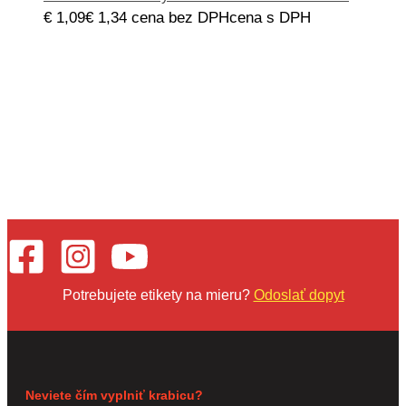
€
1,09
€
1,34
cena bez DPH
cena s DPH
Potrebujete etikety na mieru?
Odoslať dopyt
Neviete čím vyplniť krabicu?