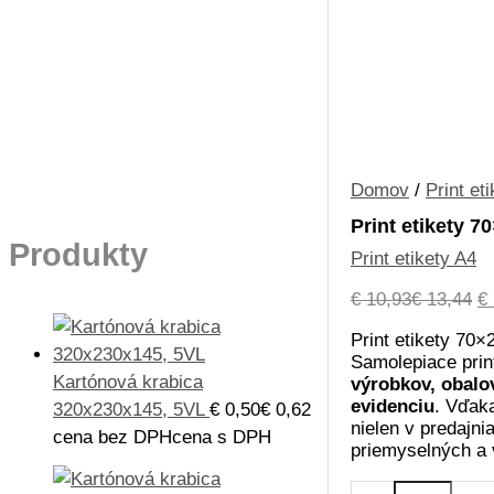
Domov
/
Print et
Print etikety 
Produkty
Print etikety A4
P
€
10,93
€
13,44
€
c
Print etikety 70×
bo
Samolepiace prin
€ 
Kartónová krabica
výrobkov, obalov
evidenciu
. Vďaka
320x230x145, 5VL
€
0,50
€
0,62
nielen v predajni
cena bez DPH
cena s DPH
priemyselných a
množstvo