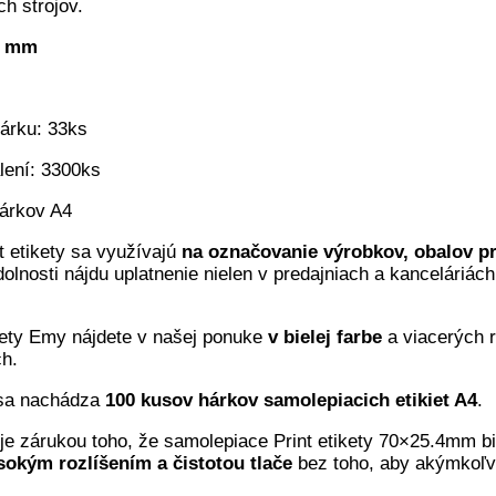
h strojov.
4 mm
hárku: 33ks
alení: 3300ks
hárkov A4
t etikety sa využívajú
na označovanie výrobkov, obalov pr
lnosti nájdu uplatnenie nielen v predajniach a kanceláriác
ety Emy nájdete v našej ponuke
v bielej farbe
a viacerých r
ch.
 sa nachádza
100 kusov hárkov samolepiacich etikiet A4
.
l je zárukou toho, že samolepiace Print etikety 70×25.4mm b
sokým rozlíšením a čistotou tlače
bez toho, aby akýmkoľve