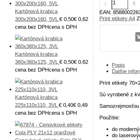
-
+
Print
Kartónová krabica
etikety
EAN:
858800226
70x25.4mm
Print etikety A4
Z
300x200x160, 5VL
€
0,50
€
0,62
biele
cena bez DPH
cena s DPH
Kartónová krabica
360x360x125, 3VL
€
0,50
€
0,62
Popis
cena bez DPH
cena s DPH
Ďalšie info
Print etikety 70
Sú vyrobené z kva
Kartónová krabica
225x110x110, 3VL
€
0,40
€
0,49
Samozrejmosťou j
cena bez DPH
cena s DPH
Použitie:
do modernýc
do laserovýc