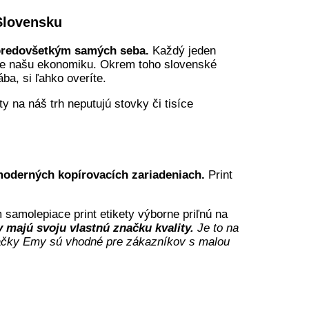
 Slovensku
 predovšetkým samých seba.
Každý jeden
je našu ekonomiku. Okrem toho slovenské
ba, si ľahko overíte.
y na náš trh neputujú stovky či tisíce
 moderných kopírovacích zariadeniach.
Print
samolepiace print etikety výborne priľnú na
y majú svoju vlastnú značku kvality.
Je to na
značky Emy sú vhodné pre zákazníkov s malou