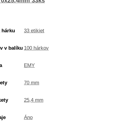
 70x25.4mm 33ks
 hárku
33 etikiet
 v balíku
100 hárkov
a
EMY
kety
70 mm
kety
25,4 mm
aje
Áno