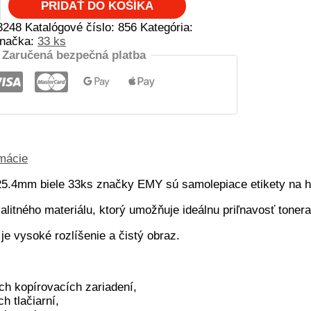
PRIDAŤ DO KOŠÍKA
3248
Katalógové číslo:
856
Kategória:
načka:
33 ks
Zaručená bezpečná platba
rmácie
×25.4mm biele 33ks značky EMY sú samolepiace etikety na h
litného materiálu, ktorý umožňuje ideálnu priľnavosť tonera
e vysoké rozlíšenie a čistý obraz.
h kopírovacích zariadení,
h tlačiarní,