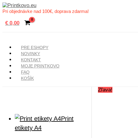
Preskočiť
na
Pri objednávke nad 100€, doprava zdarma!
obsah
€
0,00
Hľadať
PRE ESHOPY
NOVINKY
KONTAKT
MOJE PRINTKOVO
FAQ
KOŠÍK
Zľava!
Print
etikety A4