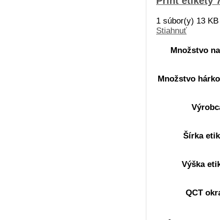
Print etikety
1 súbor(y)
13 KB
Stiahnuť
Množstvo na
Množstvo hárkov
Výrobc
Šírka eti
Výška eti
QCT okr