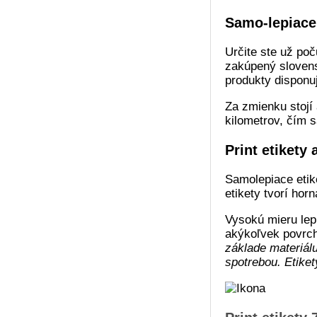
Samo-lepiace 
Určite ste už poč
zakúpený sloven
produkty disponuj
Za zmienku stojí 
kilometrov, čím 
Print etikety 
Samolepiace eti
etikety tvorí ho
Vysokú mieru lep
akýkoľvek povrch
základe materiál
spotrebou. Etiket