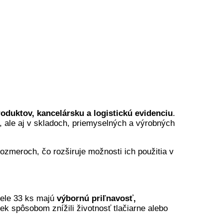
oduktov, kancelársku a logistickú evidenciu
.
h, ale aj v skladoch, priemyselných a výrobných
ozmeroch, čo rozširuje možnosti ich použitia v
iele 33 ks majú
výbornú priľnavosť,
k spôsobom znížili životnosť tlačiarne alebo