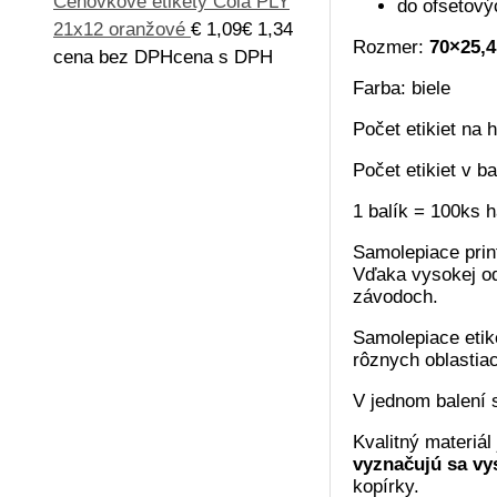
Cenovkové etikety Cola PLY
do ofsetovýc
21x12 oranžové
€
1,09
€
1,34
Rozmer:
70×25,
cena bez DPH
cena s DPH
Farba: biele
Počet etikiet na 
Počet etikiet v b
1 balík = 100ks 
Samolepiace prin
Vďaka vysokej odo
závodoch.
Samolepiace etik
rôznych oblastia
V jednom balení
Kvalitný materiá
vyznačujú sa vy
kopírky.