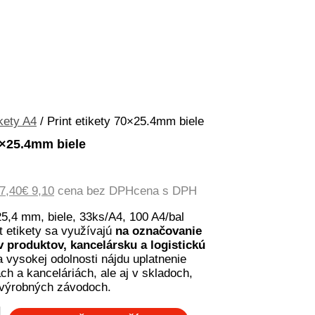
ikety A4
/ Print etikety 70×25.4mm biele
70×25.4mm biele
ôvodná
Aktuálna
7,40
€
9,10
cena bez DPH
cena s DPH
ena
cena
25,4 mm, biele, 33ks/A4, 100 A4/bal
la:
je:
t etikety sa využívajú
na označovanie
10,93€ 13,44.
€ 7,40€ 9,10.
 produktov, kancelársku a logistickú
 vysokej odolnosti nájdu uplatnenie
ach a kanceláriách, ale aj v skladoch,
 výrobných závodoch.