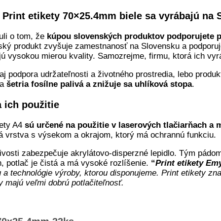
Print etikety 70×25.4mm biele sa vyrábajú na
uli o tom, že
kúpou slovenských produktov podporujete
ský produkt zvyšuje zamestnanosť na Slovensku a podporu
ú vysokou mierou kvality. Samozrejme, firmu, ktorá ich vyrá
aj podpora udržateľnosti a životného prostredia, lebo produkt
sa
šetria fosílne palivá a znižuje sa uhlíková stopa
.
a ich použitie
kety A4
sú určené na použitie v laserových tlačiarňach a
rná vrstva s výsekom a okrajom, ktorý má ochrannú funkciu.
ivosti zabezpečuje akrylátovo-disperzné lepidlo. Tým pádom 
, potlač je čistá a má vysoké rozlíšenie.
“
Print etikety Em
u a technológie výroby, ktorou disponujeme. Print etikety 
y majú veľmi dobrú potlačiteľnosť.