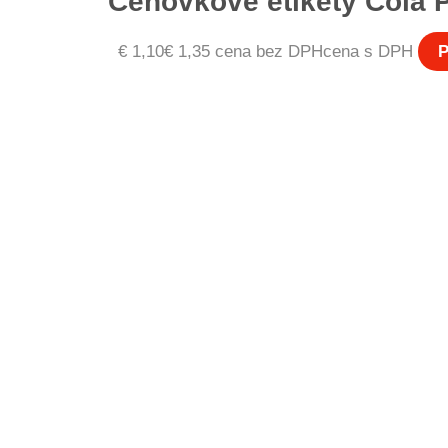
Cenovkové etikety Cola P
€
1,10
€
1,35
cena bez DPH
cena s DPH
P