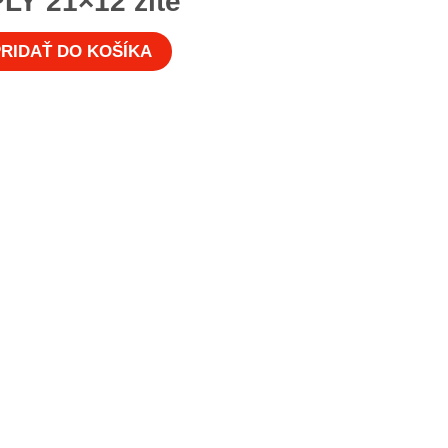
LY 21×12 žlté
RIDAŤ DO KOŠÍKA