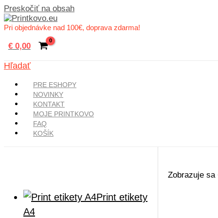
Preskočiť na obsah
Pri objednávke nad 100€, doprava zdarma!
€
0,00
Hľadať
PRE ESHOPY
NOVINKY
KONTAKT
MOJE PRINTKOVO
FAQ
KOŠÍK
Zobrazuje sa
Print etikety
A4