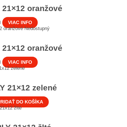
Y 21×12 oranžové
H
VIAC INFO
Nedostupný
Y 21×12 oranžové
H
VIAC INFO
Y 21×12 zelené
RIDAŤ DO KOŠÍKA