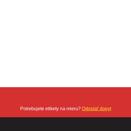
Potrebujete etikety na mieru?
Odoslať dopyt