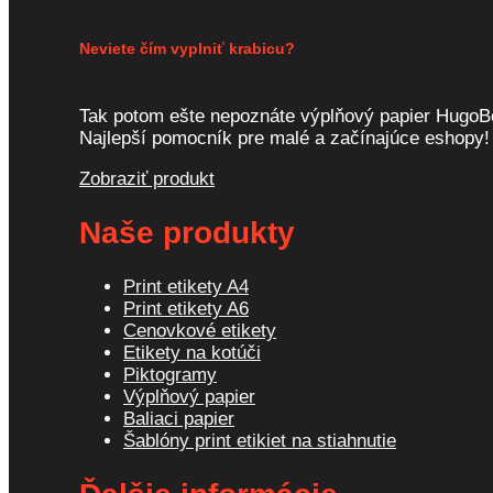
Neviete čím vyplniť krabicu?
Tak potom ešte nepoznáte výplňový papier HugoB
Najlepší pomocník pre malé a začínajúce eshopy!
Zobraziť produkt
Naše produkty
Print etikety A4
Print etikety A6
Cenovkové etikety
Etikety na kotúči
Piktogramy
Výplňový papier
Baliaci papier
Šablóny print etikiet na stiahnutie