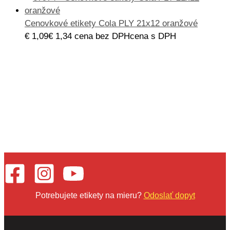
Cenovkové etikety Cola PLY 21x12 oranžové
€
1,09
€
1,34
cena bez DPH
cena s DPH
Potrebujete etikety na mieru?
Odoslať dopyt