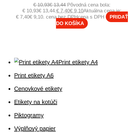
€
10,93
€
13,44
Pôvodná cena bola:
€ 10,93€ 13,44.
€
7,40
€
9,10
Aktuálna cena je:
€ 7,40€ 9,10.
cena bez DPH
cena s DPH
PRIDAŤ
DO KOŠÍKA
Print etikety A4
Print etikety A6
Cenovkové etikety
Etikety na kotúči
Piktogramy
Výplňový papier