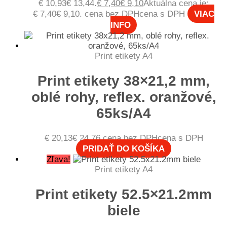
€ 10,93€ 13,44.
€
7,40
€
9,10
Aktuálna cena je:
€ 7,40€ 9,10.
cena bez DPH
cena s DPH
VIAC
INFO
Print etikety A4
Print etikety 38×21,2 mm,
oblé rohy, reflex. oranžové,
65ks/A4
€
20,13
€
24,76
cena bez DPH
cena s DPH
PRIDAŤ DO KOŠÍKA
Zľava!
Print etikety A4
Print etikety 52.5×21.2mm
biele