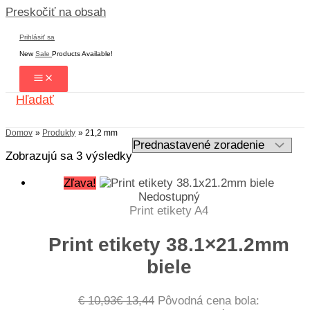
Preskočiť na obsah
Prihlásiť sa
New
Sale
Products Available!
Hľadať
Domov
Produkty
21,2 mm
Zobrazujú sa 3 výsledky
Zľava!
Nedostupný
Print etikety A4
Print etikety 38.1×21.2mm
biele
€
10,93
€
13,44
Pôvodná cena bola: