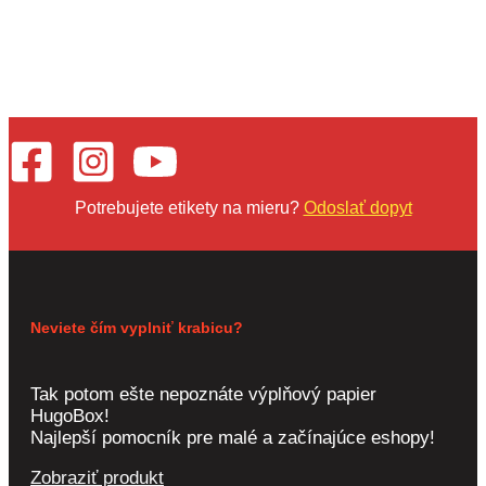
Potrebujete etikety na mieru?
Odoslať dopyt
Neviete čím vyplniť krabicu?
Tak potom ešte nepoznáte výplňový papier
HugoBox!
Najlepší pomocník pre malé a začínajúce eshopy!
Zobraziť produkt