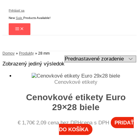
Preskočiť
na
Prihlásiť sa
obsah
New
Sale
Products Available!
Hľadať
Domov
Produkty
28 mm
Zobrazený jediný výsledok
Cenovkové etikety
Cenovkové etikety Euro
29×28 biele
€
1,70
€
2,09
cena bez DPH
cena s DPH
PRIDAŤ
DO KOŠÍKA