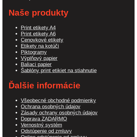
Naše produkty
Print etikety A4
Print etikety A6
Cenovkové etikety
Etikety na kotúči
Piktogramy
Výplňový papier
Baliaci papier
Šablóny print etikiet na stiahnutie
Ďalšie informácie
Všeobecné obchodné podmienky
Ochrana osobných údajov
Zásady ochrany osobných údajov
Doprava ZADARMO
Vernostný systém
Odstúpenie od zmluvy