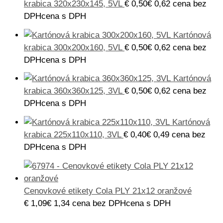
krabica 320x230x145, 5VL
€
0,50
€
0,62
cena bez
DPH
cena s DPH
Kartónová
krabica 300x200x160, 5VL
€
0,50
€
0,62
cena bez
DPH
cena s DPH
Kartónová
krabica 360x360x125, 3VL
€
0,50
€
0,62
cena bez
DPH
cena s DPH
Kartónová
krabica 225x110x110, 3VL
€
0,40
€
0,49
cena bez
DPH
cena s DPH
Cenovkové etikety Cola PLY 21x12 oranžové
€
1,09
€
1,34
cena bez DPH
cena s DPH