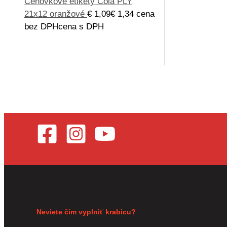
Cenovkové etikety Cola PLY
21x12 oranžové
€
1,09
€
1,34
cena
bez DPH
cena s DPH
Neviete čím vyplniť krabicu?