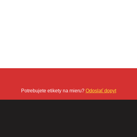
Potrebujete etikety na mieru?
Odoslať dopyt