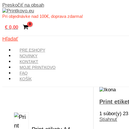
Preskočiť na obsah
Pri objednávke nad 100€, doprava zdarma!
€
0,00
Hľadať
PRE ESHOPY
NOVINKY
KONTAKT
MOJE PRINTKOVO
FAQ
KOŠÍK
Print etik
1 súbor(y)
23
Stiahnuť