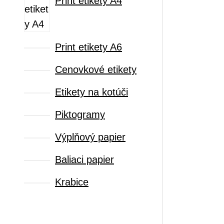
Print etikety A4
Print etikety A6
Cenovkové etikety
Etikety na kotúči
Piktogramy
Výplňový papier
Baliaci papier
Krabice