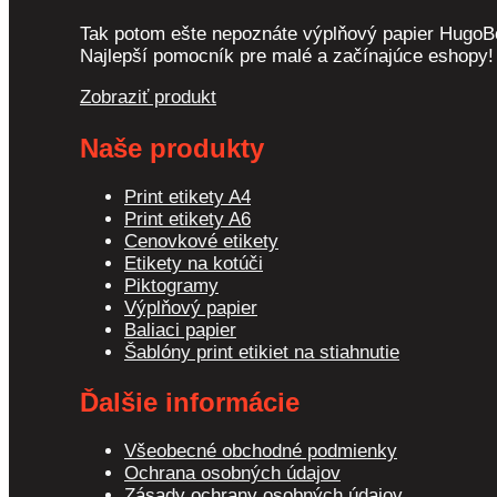
Tak potom ešte nepoznáte výplňový papier HugoB
Najlepší pomocník pre malé a začínajúce eshopy!
Zobraziť produkt
Naše produkty
Print etikety A4
Print etikety A6
Cenovkové etikety
Etikety na kotúči
Piktogramy
Výplňový papier
Baliaci papier
Šablóny print etikiet na stiahnutie
Ďalšie informácie
Všeobecné obchodné podmienky
Ochrana osobných údajov
Zásady ochrany osobných údajov