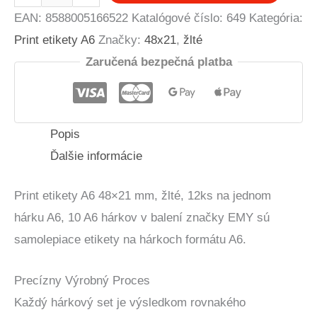
Print
EAN:
8588005166522
Katalógové číslo:
649
Kategória:
etikety
Print etikety A6
Značky:
48x21
,
žlté
A6
Zaručená bezpečná platba
48x21
mm,
žlté
Popis
Ďalšie informácie
Print etikety A6 48×21 mm, žlté, 12ks na jednom
hárku A6, 10 A6 hárkov v balení značky EMY sú
samolepiace etikety na hárkoch formátu A6.
Precízny Výrobný Proces
Každý hárkový set je výsledkom rovnakého