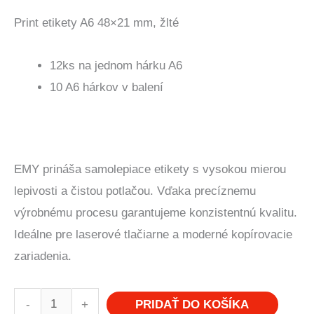
Print etikety A6 48×21 mm, žlté
12ks na jednom hárku A6
10 A6 hárkov v balení
EMY prináša samolepiace etikety s vysokou mierou
lepivosti a čistou potlačou. Vďaka precíznemu
výrobnému procesu garantujeme konzistentnú kvalitu.
Ideálne pre laserové tlačiarne a moderné kopírovacie
zariadenia.
množstvo
-
+
PRIDAŤ DO KOŠÍKA