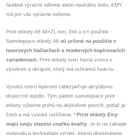
farebné výrazné odtiene alebo neutrálnu bielu, EMY
má pre vás správne riešenie.
Print etikety A6 48×21 mm, žlté a ich použitie
Samolepiace etikety A6
sú určené na použitie v
laserových tlačiarňach a moderných kopírovacích
zariadeniach.
Print etikety tvorí horná vrstva s
výsekom a okrajom, ktorý má ochrannú funkciu.
Vysokú mieru lepivosti zabezpečuje akrylátovo-
disperzné lepidlo. Tým pádom samolepiace print
etikety výborne priľnú na akýkoľvek povrch, potlač je
čistá a má vysoké rozlíšenie.
“
Print etikety Emy
majú svoju vlastnú značku kvality.
Je to na základe
materiálu a technológie výroby, ktorou disponujeme.