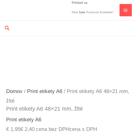
Prihlásiť sa
Preskočiť
New
Sale
Products Available!
na
obsah
Hľadať
Domov
/
Print etikety A6
/ Print etikety A6 48×21 mm,
žlté
Print etikety A6 48×21 mm, žlté
Print etikety A6
€
1,95
€
2,40
cena bez DPH
cena s DPH