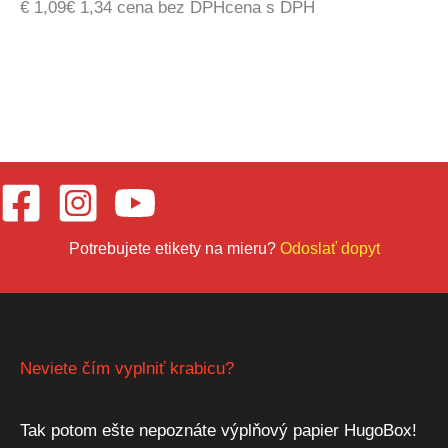
€
1,09
€
1,34
cena bez DPH
cena s DPH
Potrebujete etikety na mieru?
Odoslať dopyt
Neviete čím vyplniť krabicu?
Tak potom ešte nepoznáte výplňový papier HugoBox!