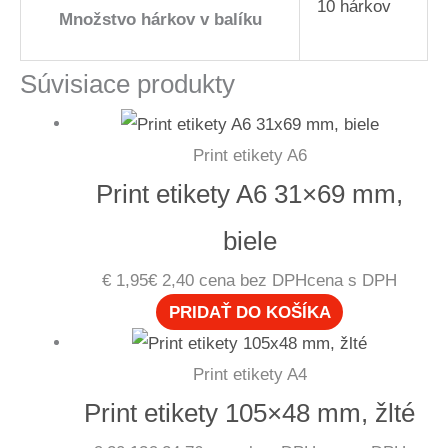
10 hárkov
Množstvo hárkov v balíku
Súvisiace produkty
Print etikety A6
Print etikety A6 31×69 mm,
biele
€
1,95
€
2,40
cena bez DPH
cena s DPH
PRIDAŤ DO KOŠÍKA
Print etikety A4
Print etikety 105×48 mm, žlté