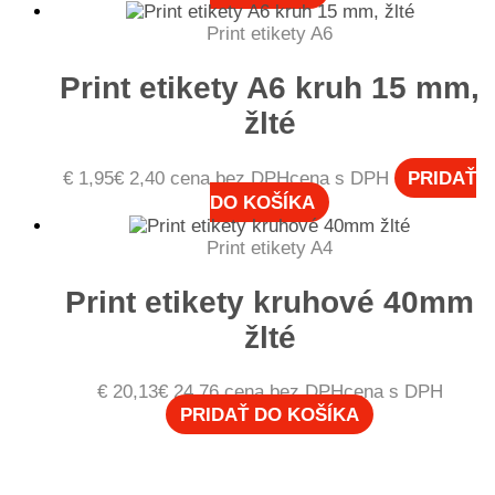
Print etikety A6
Print etikety A6 kruh 15 mm,
žlté
€
1,95
€
2,40
cena bez DPH
cena s DPH
PRIDAŤ
DO KOŠÍKA
Print etikety A4
Print etikety kruhové 40mm
žlté
€
20,13
€
24,76
cena bez DPH
cena s DPH
PRIDAŤ DO KOŠÍKA