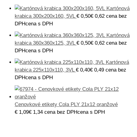
Kartónová
krabica 300x200x160, 5VL
€
0,50
€
0,62
cena bez
DPH
cena s DPH
Kartónová
krabica 360x360x125, 3VL
€
0,50
€
0,62
cena bez
DPH
cena s DPH
Kartónová
krabica 225x110x110, 3VL
€
0,40
€
0,49
cena bez
DPH
cena s DPH
Cenovkové etikety Cola PLY 21x12 oranžové
€
1,09
€
1,34
cena bez DPH
cena s DPH