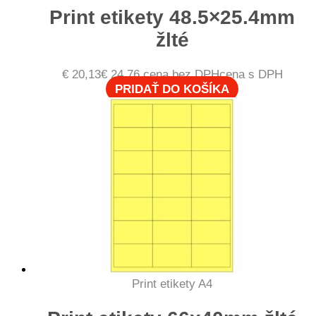
Print etikety 48.5×25.4mm
žlté
€
20,13
€
24,76
cena bez DPH
cena s DPH
PRIDAŤ DO KOŠÍKA
Print etikety A4