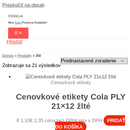
Preskočiť na obsah
Prihlásiť sa
New
Sale
Products Available!
Hľadať
Domov
Produkty
žlté
Zobrazuje sa 21 výsledkov
Cenovkové etikety
Cenovkové etikety Cola PLY
21×12 žlté
€
1,10
€
1,35
cena bez DPH
cena s DPH
PRIDAŤ
DO KOŠÍKA