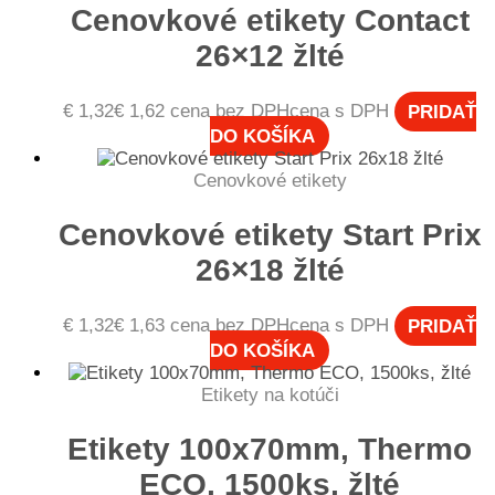
Cenovkové etikety Contact
26×12 žlté
€
1,32
€
1,62
cena bez DPH
cena s DPH
PRIDAŤ
DO KOŠÍKA
Cenovkové etikety
Cenovkové etikety Start Prix
26×18 žlté
€
1,32
€
1,63
cena bez DPH
cena s DPH
PRIDAŤ
DO KOŠÍKA
Etikety na kotúči
Etikety 100x70mm, Thermo
ECO, 1500ks, žlté