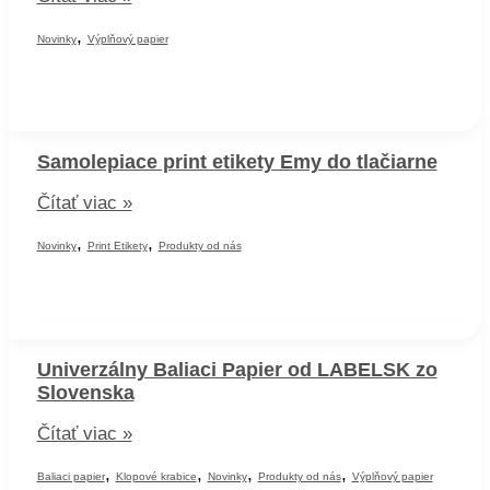
výplň
,
do
Novinky
Výplňový papier
krabíc
:
čím
vyplniť
škatule
Samolepiace print etikety Emy do tlačiarne
pri
preprave?
Samolepiace
Čítať viac »
print
,
,
etikety
Novinky
Print Etikety
Produkty od nás
Emy
do
tlačiarne
Univerzálny Baliaci Papier od LABELSK zo
Slovenska
Univerzálny
Čítať viac »
Baliaci
,
,
,
,
Papier
Baliaci papier
Klopové krabice
Novinky
Produkty od nás
Výplňový papier