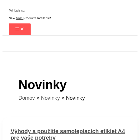
Preskočiť
na
Prihlásiť sa
obsah
New
Sale
Products Available!
Hľadať
Novinky
Domov
Novinky
Novinky
Výhody a použitie samolepiacich etikiet A4
pre vaše potreby