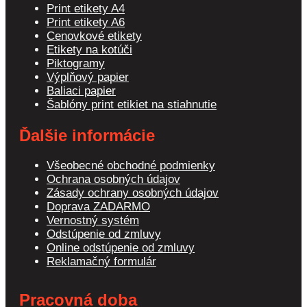
Print etikety A4
Print etikety A6
Cenovkové etikety
Etikety na kotúči
Piktogramy
Výplňový papier
Baliaci papier
Šablóny print etikiet na stiahnutie
Ďalšie informácie
Všeobecné obchodné podmienky
Ochrana osobných údajov
Zásady ochrany osobných údajov
Doprava ZADARMO
Vernostný systém
Odstúpenie od zmluvy
Online odstúpenie od zmluvy
Reklamačný formulár
Pracovná doba