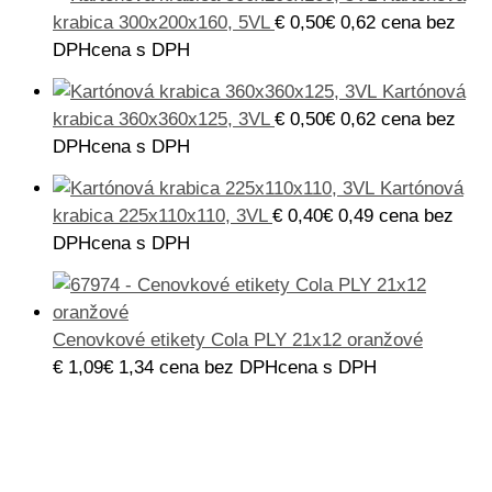
krabica 300x200x160, 5VL
€
0,50
€
0,62
cena bez
DPH
cena s DPH
Kartónová
krabica 360x360x125, 3VL
€
0,50
€
0,62
cena bez
DPH
cena s DPH
Kartónová
krabica 225x110x110, 3VL
€
0,40
€
0,49
cena bez
DPH
cena s DPH
Cenovkové etikety Cola PLY 21x12 oranžové
€
1,09
€
1,34
cena bez DPH
cena s DPH