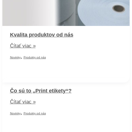
Kvalita produktov od nás
Kvalita
Čítať viac »
produktov
,
od
Novinky
Produkty od nás
nás
Čo sú to „Print etikety“?
Čo
Čítať viac »
sú
,
to
Novinky
Produkty od nás
„Print
etikety“?