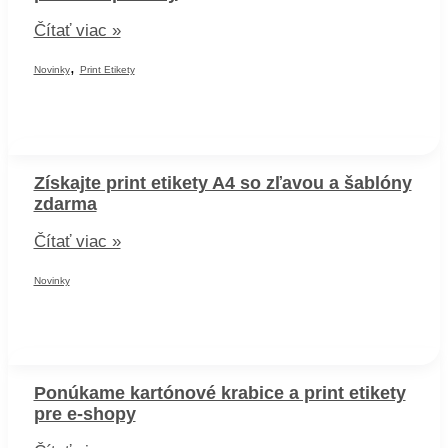
Výhody
Čítať viac »
a
,
použitie
Novinky
Print Etikety
samolepiacich
etikiet
A4
pre
vaše
Získajte print etikety A4 so zľavou a šablóny
potreby
zdarma
Získajte
Čítať viac »
print
etikety
Novinky
A4
so
zľavou
a
šablóny
Ponúkame kartónové krabice a print etikety
zdarma
pre e-shopy